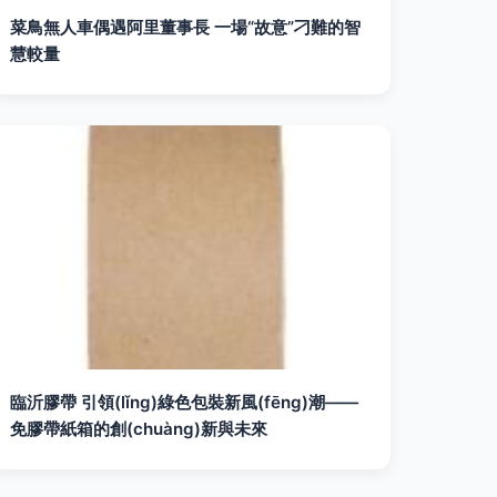
菜鳥無人車偶遇阿里董事長 一場“故意”刁難的智
慧較量
臨沂膠帶 引領(lǐng)綠色包裝新風(fēng)潮——
免膠帶紙箱的創(chuàng)新與未來