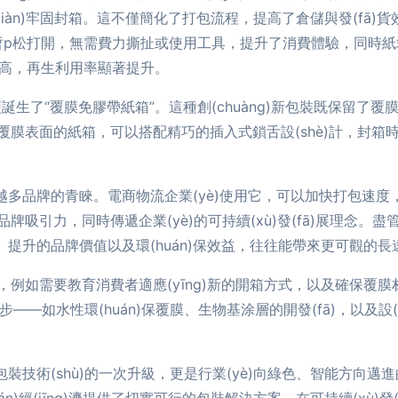
xiàn)牢固封箱。這不僅簡化了打包流程，提高了倉儲與發(fā)貨效
?？梢暂p松打開，無需費力撕扯或使用工具，提升了消費體驗，
高，再生利用率顯著提升。
生了“覆膜免膠帶紙箱”。這種創(chuàng)新包裝既保留了覆
款采用覆膜表面的紙箱，可以搭配精巧的插入式鎖舌設(shè)計
來越多品牌的青睞。電商物流企業(yè)使用它，可以加快打包速度
力，同時傳遞企業(yè)的可持續(xù)發(fā)展理念。盡管初
用、提升的品牌價值以及環(huán)保效益，往往能帶來更可觀的長遠回報
，例如需要教育消費者適應(yīng)新的開箱方式，以及確保覆膜
技的進步——如水性環(huán)保覆膜、生物基涂層的開發(fā)，以及
技術(shù)的一次升級，更是行業(yè)向綠色、智能方向邁