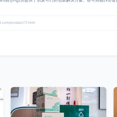
環(huán)經(jīng)濟提供了切實可行的包裝解決方案。在可持續(x
om/product/11.html